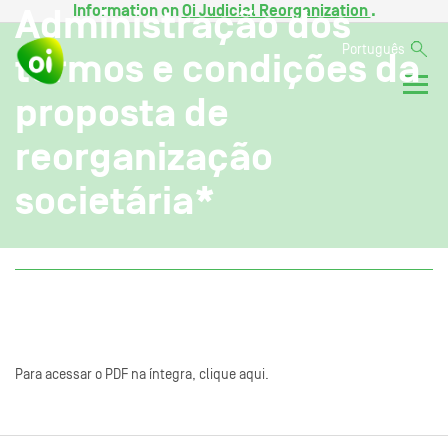
Information on
Oi Judicial Reorganization
.
Administração dos
Português
termos e condições da
proposta de
reorganização
societária*
Para acessar o PDF na íntegra, clique aqui.