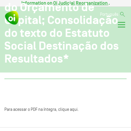
Information on
Oi Judicial Reorganization
.
do Orçamento de
Português
Capital; Consolidação
do texto do Estatuto
Social Destinação dos
Resultados*
Para acessar o PDF na íntegra, clique aqui.