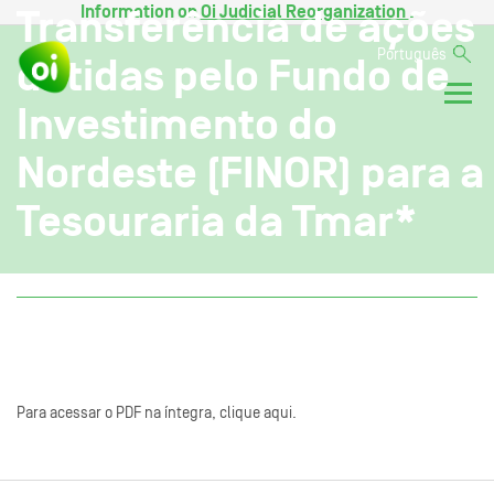
Information on
Oi Judicial Reorganization
.
Transferência de ações
Português
detidas pelo Fundo de
Investimento do
Nordeste (FINOR) para a
Tesouraria da Tmar*
Para acessar o PDF na íntegra, clique aqui.