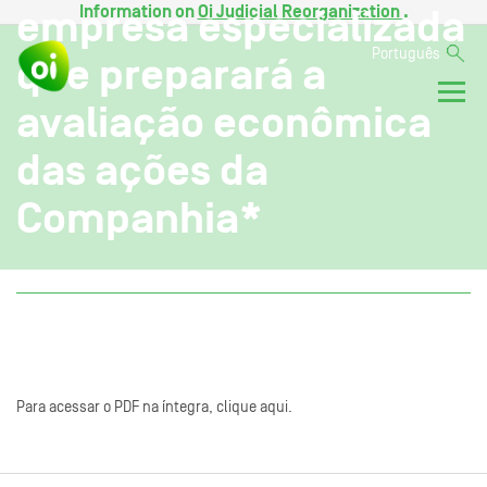
Information on
Oi Judicial Reorganization
.
empresa especializada
Português
que preparará a
avaliação econômica
das ações da
Companhia*
Para acessar o PDF na íntegra, clique aqui.