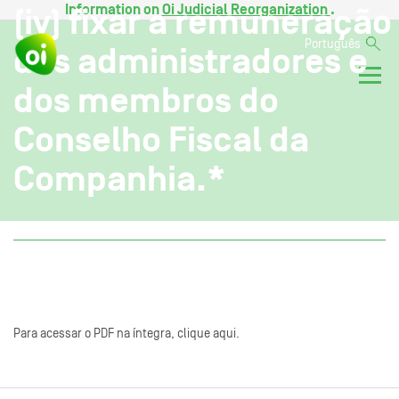
Information on
Oi Judicial Reorganization
.
(iv) fixar a remuneração
Português
dos administradores e
dos membros do
Conselho Fiscal da
Companhia.*
Para acessar o PDF na íntegra, clique aqui.