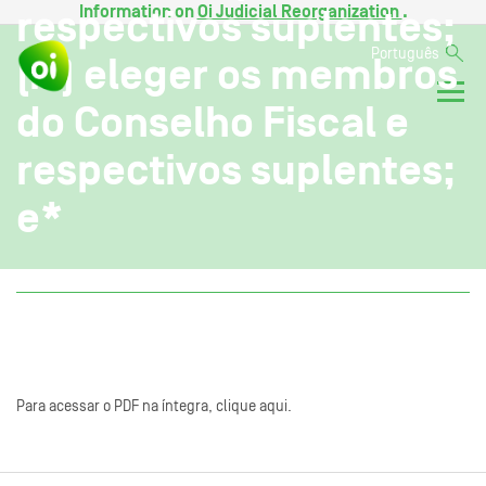
Information on
Oi Judicial Reorganization
.
respectivos suplentes;
Português
(iv) eleger os membros
do Conselho Fiscal e
respectivos suplentes;
e*
Para acessar o PDF na íntegra, clique aqui.