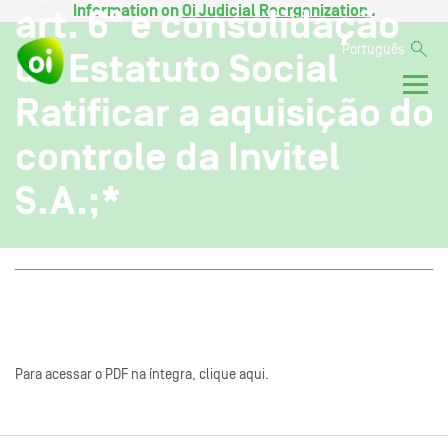
Information on
Oi Judicial Reorganization
.
art. 6º e consolidação
Português
do Estatuto Social
Ratificar a aquisição do
controle da Invitel
S.A.;*
Para acessar o PDF na íntegra, clique aqui.