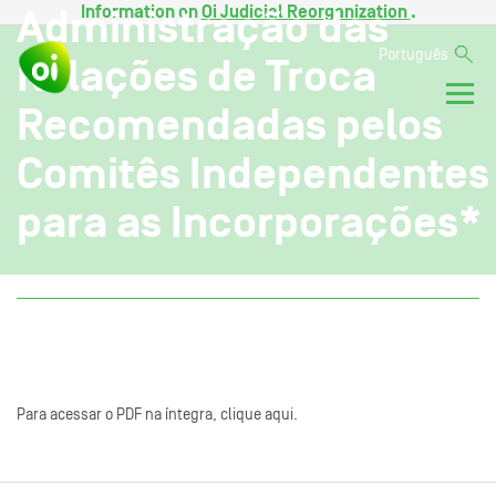
Information on
Oi Judicial Reorganization
.
Administração das
Português
Relações de Troca
Recomendadas pelos
Comitês Independentes
para as Incorporações*
Para acessar o PDF na íntegra, clique aqui.