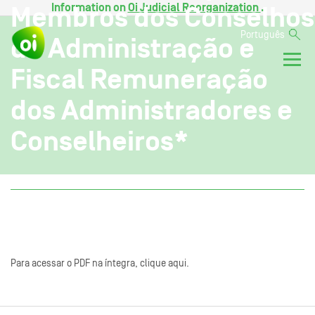
Information on
Oi Judicial Reorganization
.
Membros dos Conselhos
Português
de Administração e
Fiscal Remuneração
dos Administradores e
Conselheiros*
Para acessar o PDF na íntegra, clique aqui.