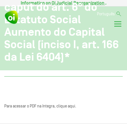
Information on
Oi Judicial Reorganization
.
caput do art. 6° do
Português
Estatuto Social
Aumento do Capital
Social (inciso I, art. 166
da Lei 6404)*
Para acessar o PDF na íntegra, clique aqui.