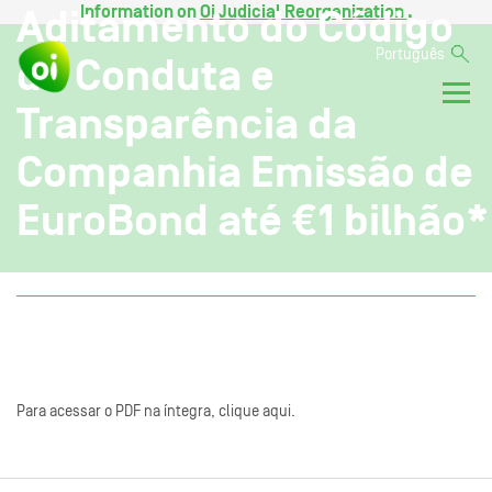
Information on
Oi Judicial Reorganization
.
Aditamento do Código
Português
de Conduta e
Transparência da
Companhia Emissão de
EuroBond até €1 bilhão*
Para acessar o PDF na íntegra, clique aqui.