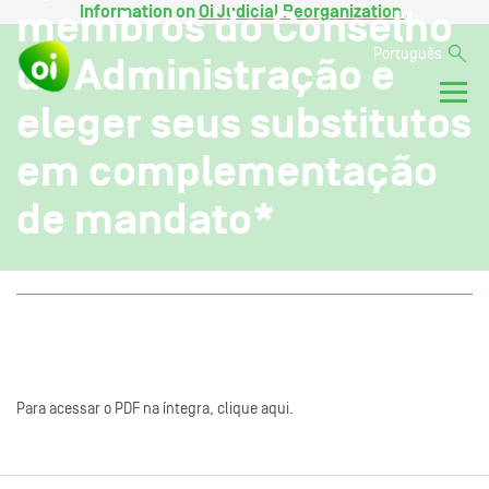
Information on
Oi Judicial Reorganization
.
membros do Conselho
Português
de Administração e
eleger seus substitutos
em complementação
de mandato*
Para acessar o PDF na íntegra, clique aqui.