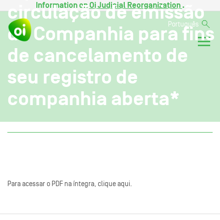
Information on
Oi Judicial Reorganization
.
circulação de emissão
Português
da Companhia para fins
de cancelamento de
seu registro de
companhia aberta*
Para acessar o PDF na íntegra, clique aqui.