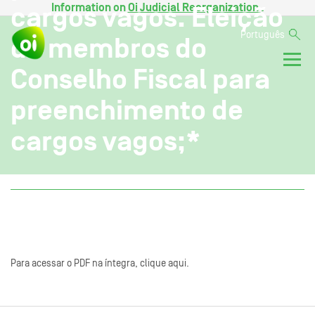
Information on
Oi Judicial Reorganization
.
cargos vagos. Eleição
Português
de membros do
Conselho Fiscal para
preenchimento de
cargos vagos;*
Para acessar o PDF na íntegra, clique aqui.