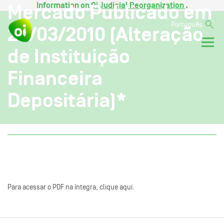
Information on
Oi Judicial Reorganization
.
Mercado Publicado em
Português
29/03/2010 (Alteração
de Instituição
Financeira
Depositária)*
Para acessar o PDF na íntegra, clique aqui.