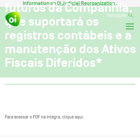
Information on
Oi Judicial Reorganization
.
futuros da Companhia,
Português
que suportará os
registros contábeis e a
manutenção dos Ativos
Fiscais Diferidos*
Para acessar o PDF na íntegra, clique aqui.