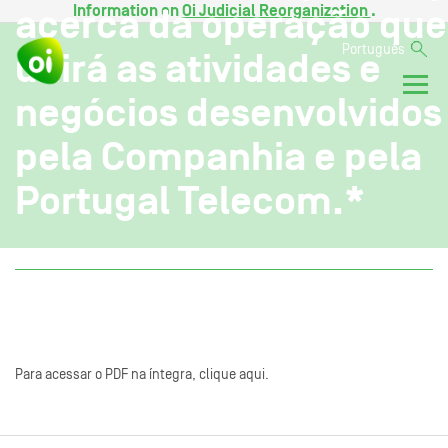
Information on
Oi Judicial Reorganization
.
acerca da operação que
Português
unirá as atividades e
negócios desenvolvidos
pela Companhia e pela
Portugal Telecom.*
Para acessar o PDF na íntegra, clique aqui.