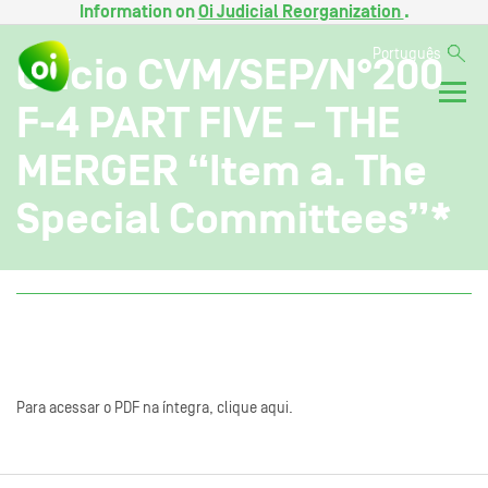
Information on
Oi Judicial Reorganization
.
Português
Ofício CVM/SEP/N°200
F-4 PART FIVE – THE
MERGER “Item a. The
Special Committees”*
Para acessar o PDF na íntegra, clique aqui.