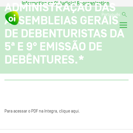
Information on
Oi Judicial Reorganization
.
ADMINISTRAÇÃO DAS
Português
ASSEMBLEIAS GERAIS
DE DEBENTURISTAS DA
5ª E 9° EMISSÃO DE
DEBÊNTURES.*
Para acessar o PDF na íntegra, clique aqui.