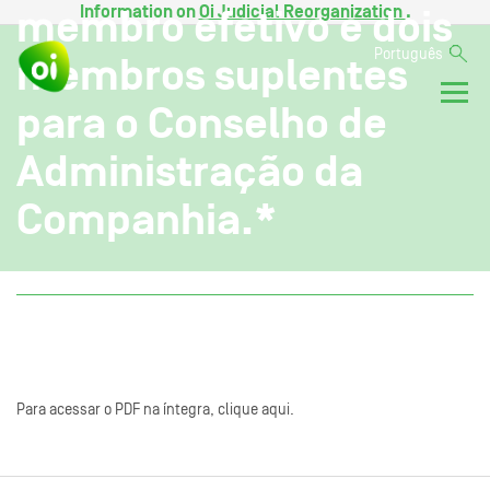
Information on
Oi Judicial Reorganization
.
membro efetivo e dois
Português
membros suplentes
para o Conselho de
Administração da
Companhia.*
Para acessar o PDF na íntegra, clique aqui.