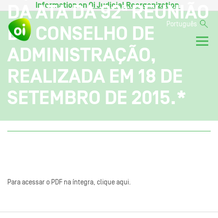
Information on
Oi Judicial Reorganization
.
DA ATA DA 92ª REUNIÃO
Português
DO CONSELHO DE
ADMINISTRAÇÃO,
REALIZADA EM 18 DE
SETEMBRO DE 2015.*
Para acessar o PDF na íntegra, clique aqui.