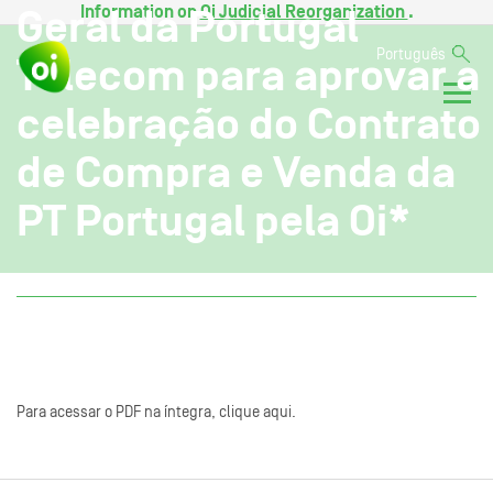
Information on
Oi Judicial Reorganization
.
Geral da Portugal
Português
Telecom para aprovar a
celebração do Contrato
de Compra e Venda da
PT Portugal pela Oi*
Para acessar o PDF na íntegra, clique aqui.