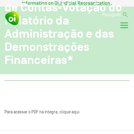
Information on
Oi Judicial Reorganization
.
de Contas-Votação do
Português
Relatório da
Administração e das
Demonstrações
Financeiras*
Para acessar o PDF na íntegra, clique aqui.