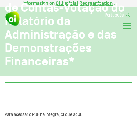
Information on
Oi Judicial Reorganization
.
de Contas-Votação do
Português
Relatório da
Administração e das
Demonstrações
Financeiras*
Para acessar o PDF na íntegra, clique aqui.