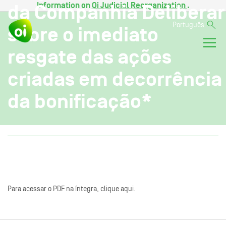
Information on
Oi Judicial Reorganization
.
da Companhia Deliberar
Português
sobre o imediato
resgate das ações
criadas em decorrência
da bonificação*
Para acessar o PDF na íntegra, clique aqui.