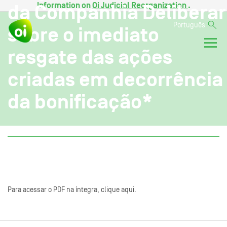
Information on
Oi Judicial Reorganization
.
da Companhia Deliberar
Português
sobre o imediato
resgate das ações
criadas em decorrência
da bonificação*
Para acessar o PDF na íntegra, clique aqui.