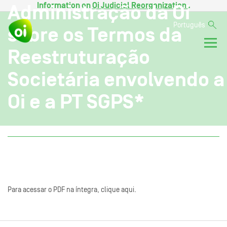
Information on
Oi Judicial Reorganization
.
Administração da Oi
Português
sobre os Termos da
Reestruturação
Societária envolvendo a
Oi e a PT SGPS*
Para acessar o PDF na íntegra, clique aqui.