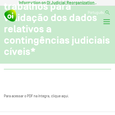
Information on
Oi Judicial Reorganization
.
trabalhos para
Português
validação dos dados
relativos a
contingências judiciais
cíveis*
Para acessar o PDF na íntegra, clique aqui.