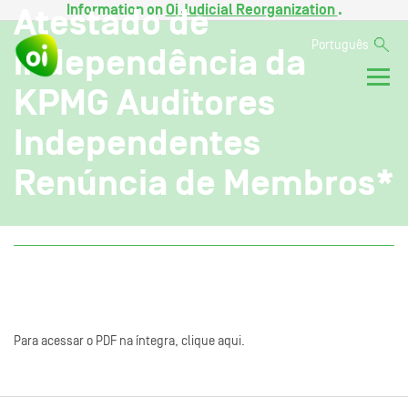
Information on
Oi Judicial Reorganization
.
Atestado de
Português
independência da
KPMG Auditores
Independentes
Renúncia de Membros*
Para acessar o PDF na íntegra, clique aqui.