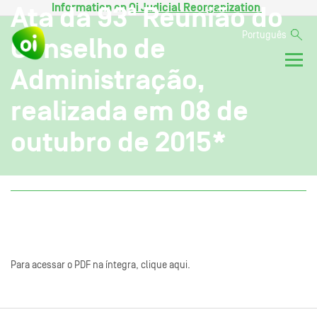
Information on
Oi Judicial Reorganization
.
Ata da 93ª Reunião do
Português
Conselho de
Administração,
realizada em 08 de
outubro de 2015*
Para acessar o PDF na íntegra, clique aqui.