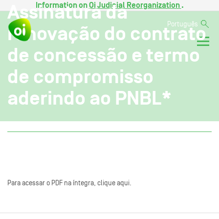
Information on
Oi Judicial Reorganization
.
Assinatura da
Português
renovação do contrato
de concessão e termo
de compromisso
aderindo ao PNBL*
Para acessar o PDF na íntegra, clique aqui.