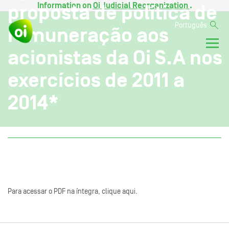
Information on
Oi Judicial Reorganization
.
proposta de política de
Português
remuneração aos
acionistas da Oi S.A nos
exercícios de 2011 a
2014*
Para acessar o PDF na íntegra, clique aqui.