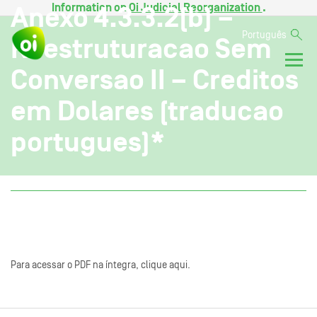
Information on
Oi Judicial Reorganization
.
Anexo 4.3.3.2(b) –
Português
Reestruturacao Sem
Conversao II – Creditos
em Dolares (traducao
portugues)*
Para acessar o PDF na íntegra, clique aqui.