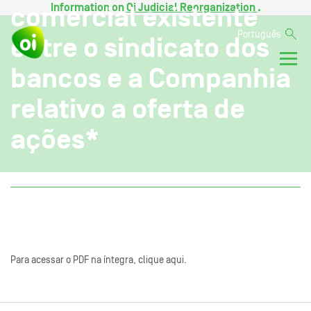
Information on
Oi Judicial Reorganization
.
comercial existente
Português
entre o sindicato dos
bancos e a Companhia
relativo a oferta de
ações*
Para acessar o PDF na íntegra, clique aqui.