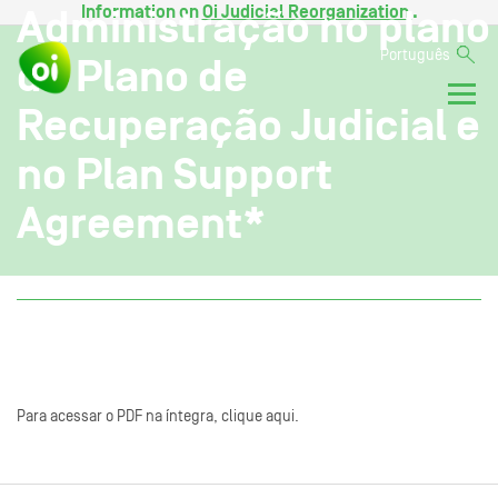
Information on
Oi Judicial Reorganization
.
Administração no plano
Português
de Plano de
Recuperação Judicial e
no Plan Support
Agreement*
Para acessar o PDF na íntegra, clique aqui.