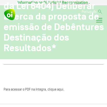
Information on
Oi Judicial Reorganization
.
da Lei 6404) Deliberar
Português
acerca da proposta de
emissão de Debêntures
Destinação dos
Resultados*
Para acessar o PDF na íntegra, clique aqui.