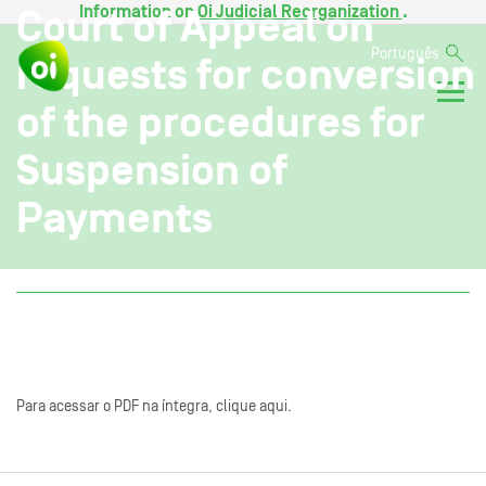
Information on
Oi Judicial Reorganization
.
Court of Appeal on
Português
requests for conversion
of the procedures for
Suspension of
Payments
Para acessar o PDF na íntegra, clique aqui.