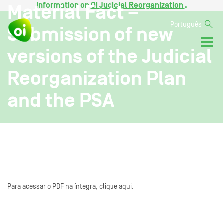
Information on
Oi Judicial Reorganization
.
Material Fact –
Português
Submission of new
versions of the Judicial
Reorganization Plan
and the PSA
Para acessar o PDF na íntegra, clique aqui.