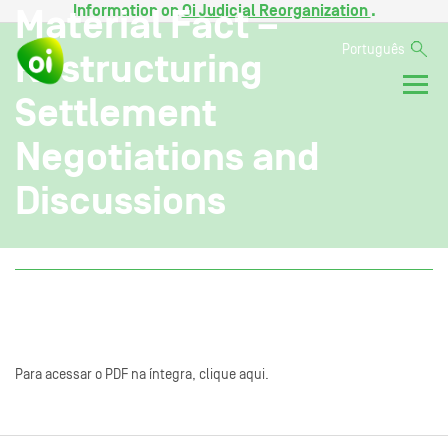
Information on
Oi Judicial Reorganization
.
Material Fact –
Português
Restructuring
Settlement
Negotiations and
Discussions
Para acessar o PDF na íntegra, clique aqui.