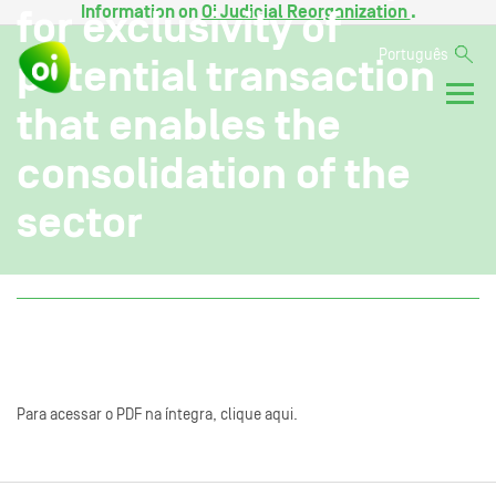
Information on
Oi Judicial Reorganization
.
for exclusivity of
Português
potential transaction
that enables the
consolidation of the
sector
Para acessar o PDF na íntegra, clique aqui.