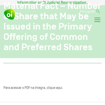
Information on
Oi Judicial Reorganization
.
Material Fact – Number
Português
of Share that May be
Issued in the Primary
Offering of Common
and Preferred Shares
Para acessar o PDF na íntegra, clique aqui.