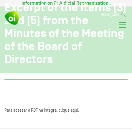
Information on
Oi Judicial Reorganization
.
Excerpt of the Items (3)
Português
and (5) from the
Minutes of the Meeting
of the Board of
Directors
Para acessar o PDF na íntegra, clique aqui.