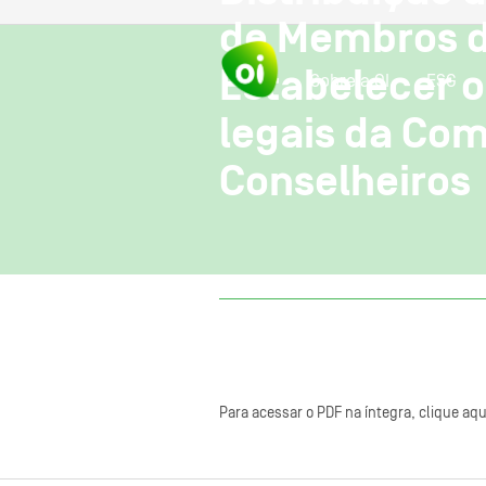
de Membros d
Estabelecer o
Sobre a OI
ESG
legais da Co
Conselheiros
Para acessar o PDF na íntegra, clique aqu