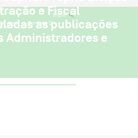
ração e Fiscal
English
uladas as publicações
Serviços
Portfolio Oi
 Administradores e