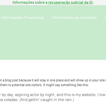
Informações sobre a
recuperação judicial da Oi
.
Informações Financeiras
Informações ao Investidor
om a blog post because it will stay in one place and will show up in your sit
hem to potential site visitors. It might say something like this:
 by day, aspiring actor by night, and this is my website. I liv
a coladas. (And gettin’ caught in the rain.)