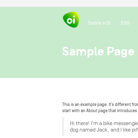
Sobre a OI
ESG
Sample Page
This is an example page. It’s different fr
start with an About page that introduces t
Hi there! I’m a bike messenger
dog named Jack, and I like piñ