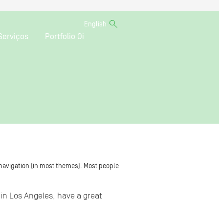
English
Serviços
Portfolio Oi
e navigation (in most themes). Most people
e in Los Angeles, have a great