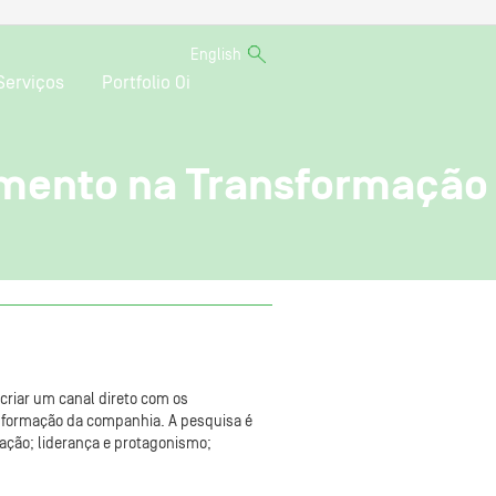
English
Serviços
Portfolio Oi
amento na Transformação
criar um canal direto com os
nsformação da companhia. A pesquisa é
cação; liderança e protagonismo;