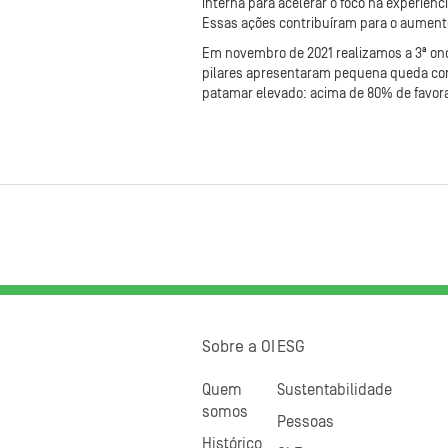
interna para acelerar o foco na experiênc
Essas ações contribuíram para o aumento 
Em novembro de 2021 realizamos a 3ª on
pilares apresentaram pequena queda com
patamar elevado: acima de 80% de favora
Sobre a OI
ESG
Quem
Sustentabilidade
somos
Pessoas
Histórico