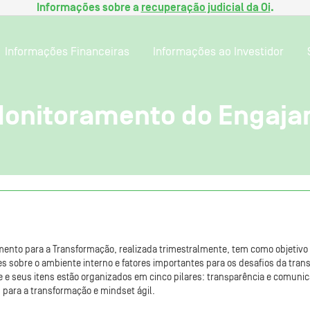
Informações sobre a
recuperação judicial da Oi
.
Informações Financeiras
Informações ao Investidor
Monitoramento do Engaj
nto para a Transformação, realizada trimestralmente, tem como objetivo 
 sobre o ambiente interno e fatores importantes para os desafios da tra
ine e seus itens estão organizados em cinco pilares: transparência e comuni
 para a transformação e mindset ágil.