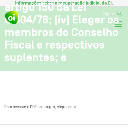
Informações sobre a
recuperação judicial da Oi
.
artigo 150 da Lei
English
6.404/76; (iv) Eleger os
membros do Conselho
Fiscal e respectivos
suplentes; e
Para acessar o PDF na íntegra, clique aqui.