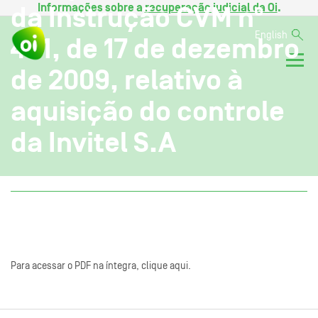
Informações sobre a
recuperação judicial da Oi
.
da Instrução CVM nº
English
481, de 17 de dezembro
de 2009, relativo à
aquisição do controle
da Invitel S.A
Para acessar o PDF na íntegra, clique aqui.