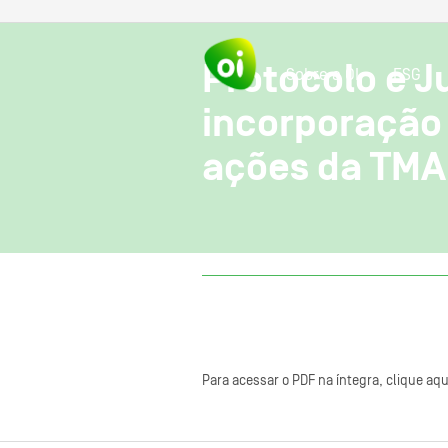
Protocolo e J
Sobre a OI
ESG
incorporação 
ações da TMA
Para acessar o PDF na íntegra, clique aqu