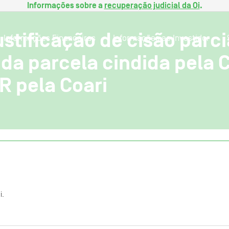
Informações sobre a
recuperação judicial da Oi
.
ustificação de cisão parc
Informações Financeiras
Informações ao Investidor
da parcela cindida pela 
R pela Coari
i.