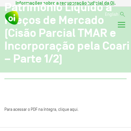
Informações sobre a
recuperação judicial da Oi
.
Patrimônio Líquido a
English
Preços de Mercado
(Cisão Parcial TMAR e
Incorporação pela Coari
– Parte 1/2)
Para acessar o PDF na íntegra, clique aqui.