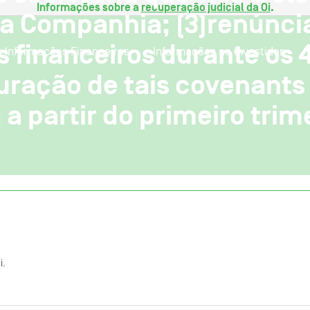
Informações sobre a
recuperação judicial da Oi
.
a Companhia; (3)renúnci
 financeiros durante os 4
Informações Financeiras
Informações ao Investidor
ração de tais covenants 
a partir do primeiro trim
i.