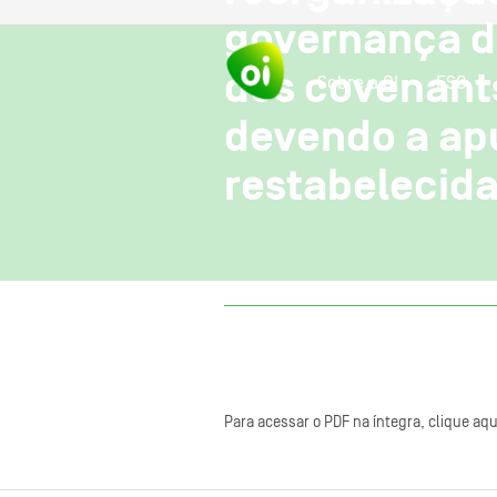
governança d
dos covenants
Sobre a OI
ESG
devendo a apu
restabelecida 
Para acessar o PDF na íntegra, clique aqu