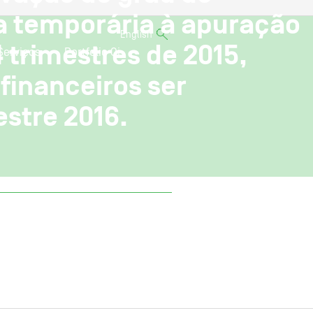
a temporária à apuração
English
 trimestres de 2015,
Serviços
Portfolio Oi
financeiros ser
estre 2016.